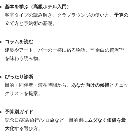
基本を学ぶ（高級ホテル入門）
客室タイプの読み解き、クラブラウンジの使い方、
予算の
立て方
と予約術の基礎。
コラムを読む
建築やアート、バーの一杯に宿る物語、**“余白の贅沢”**
を味わう読み物。
ぴったり診断
目的・同伴者・滞在時間から、
あなた向けの候補
とチェッ
クリストを提案。
予算別ガイド
記念日/家族旅行/ソロ旅など、目的別に
ムダなく価値を最
大化
する選び方。