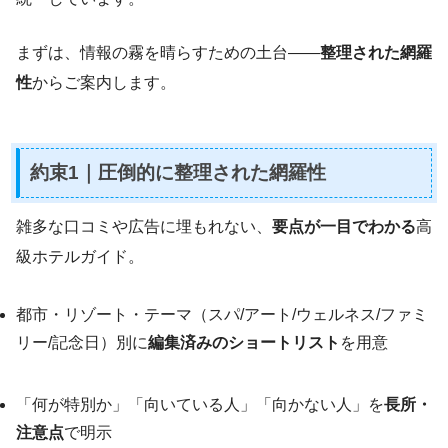
まずは、情報の霧を晴らすための土台――
整理された網羅
性
からご案内します。
約束1｜
圧倒的に整理された網羅性
雑多な口コミや広告に埋もれない、
要点が一目でわかる
高
級ホテルガイド。
都市・リゾート・テーマ（スパ/アート/ウェルネス/ファミ
リー/記念日）別に
編集済みのショートリスト
を用意
「何が特別か」「向いている人」「向かない人」を
長所・
注意点
で明示