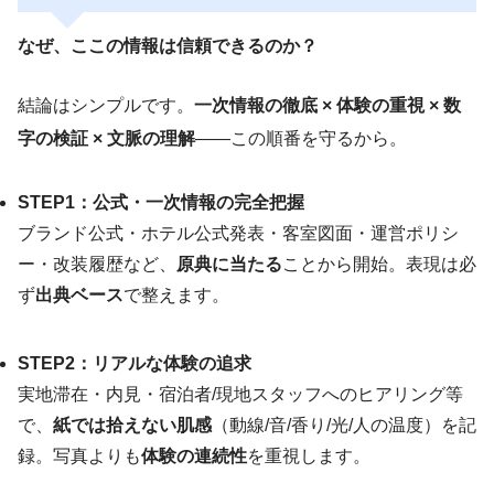
なぜ、ここの情報は信頼できるのか？
結論はシンプルです。
一次情報の徹底 × 体験の重視 × 数
字の検証 × 文脈の理解
――この順番を守るから。
STEP1：公式・一次情報の完全把握
ブランド公式・ホテル公式発表・客室図面・運営ポリシ
ー・改装履歴など、
原典に当たる
ことから開始。表現は必
ず
出典ベース
で整えます。
STEP2：リアルな体験の追求
実地滞在・内見・宿泊者/現地スタッフへのヒアリング等
で、
紙では拾えない肌感
（動線/音/香り/光/人の温度）を記
録。写真よりも
体験の連続性
を重視します。