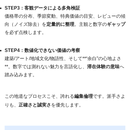
STEP3：客観データによる多角検証
価格帯の分布、季節変動、特典価値の目安、レビューの傾
向（ノイズ除去）を
定量的に整理
。主観と数字の
ギャップ
を必ず点検します。
STEP4：数値化できない価値の考察
建築/アート/地域文化/物語性、そして**“余白”の心地よさ
**。数字では測れない魅力を言語化し、
滞在体験の意味
へ
踏み込みます。
この地道なプロセスこそ、誇れる
編集倫理
です。派手さよ
りも、
正確さと誠実さ
を優先します。