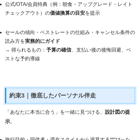
公式/OTA/会員特典（例：朝食・アップグレード・レイト
チェックアウト）の
価値換算の目安
を提示
セールの傾向・ベストレートの仕組み・キャンセル条件の
読み方を
実務的にガイド
→ 得られるもの：
予算の確信
、支払い後の後悔回避、ベ
ストな予約導線
約束3｜
徹底したパーソナル伴走
「あなたに本当に合う」を一緒に見つける、
設計図の提
示
。
旅行目的・同伴者・滞在スタイルから逆算する**“ぴった