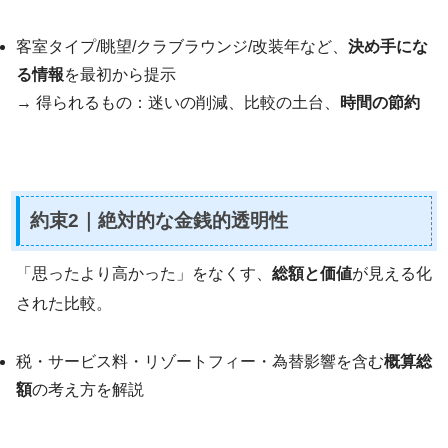
客室タイプ/眺望/クラブラウンジ/改装年など、
決め手にな
る情報
を最初から提示
→ 得られるもの：迷いの削減、比較の土台、
時間の節約
約束2｜
絶対的な金銭的透明性
「思ったより高かった」をなくす、
総額と価値
が見える化
された比較。
税・サービス料・リゾートフィー・為替影響を含む
概算総
額
の考え方を解説