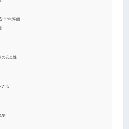
制
安全性評価
置
多の安全性
べき点
概要