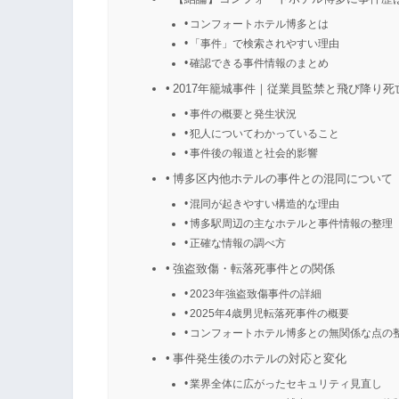
コンフォートホテル博多とは
「事件」で検索されやすい理由
確認できる事件情報のまとめ
2017年籠城事件｜従業員監禁と飛び降り死
事件の概要と発生状況
犯人についてわかっていること
事件後の報道と社会的影響
博多区内他ホテルの事件との混同について
混同が起きやすい構造的な理由
博多駅周辺の主なホテルと事件情報の整理
正確な情報の調べ方
強盗致傷・転落死事件との関係
2023年強盗致傷事件の詳細
2025年4歳男児転落死事件の概要
コンフォートホテル博多との無関係な点の
事件発生後のホテルの対応と変化
業界全体に広がったセキュリティ見直し