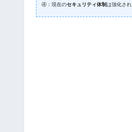
④：現在の
セキュリティ体制
は強化され