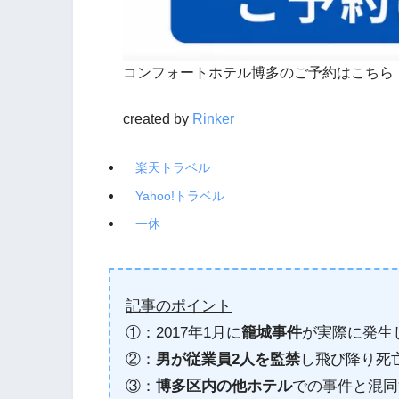
コンフォートホテル博多のご予約はこちら
created by
Rinker
楽天トラベル
Yahoo!トラベル
一休
記事のポイント
①：2017年1月に
籠城事件
が実際に発生
②：
男が従業員2人を監禁
し飛び降り死
③：
博多区内の他ホテル
での事件と混同