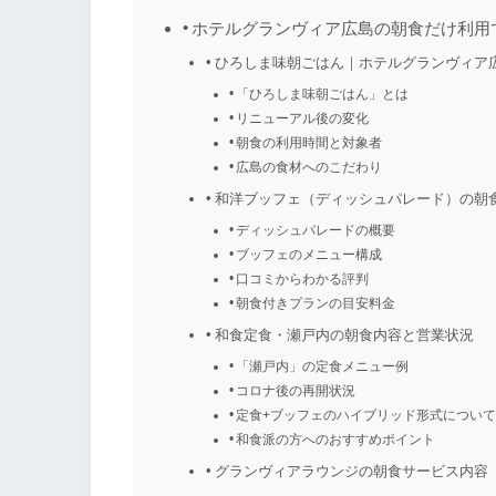
ホテルグランヴィア広島の朝食だけ利用
ひろしま味朝ごはん｜ホテルグランヴィア
「ひろしま味朝ごはん」とは
リニューアル後の変化
朝食の利用時間と対象者
広島の食材へのこだわり
和洋ブッフェ（ディッシュパレード）の朝
ディッシュパレードの概要
ブッフェのメニュー構成
口コミからわかる評判
朝食付きプランの目安料金
和食定食・瀬戸内の朝食内容と営業状況
「瀬戸内」の定食メニュー例
コロナ後の再開状況
定食+ブッフェのハイブリッド形式につい
和食派の方へのおすすめポイント
グランヴィアラウンジの朝食サービス内容