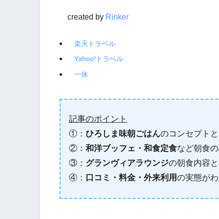
created by
Rinker
楽天トラベル
Yahoo!トラベル
一休
記事のポイント
①：
ひろしま味朝ごはん
のコンセプトと
②：
和洋ブッフェ・和食定食
など朝食の
③：
グランヴィアラウンジ
の朝食内容と
④：
口コミ・料金・外来利用
の実態がわ