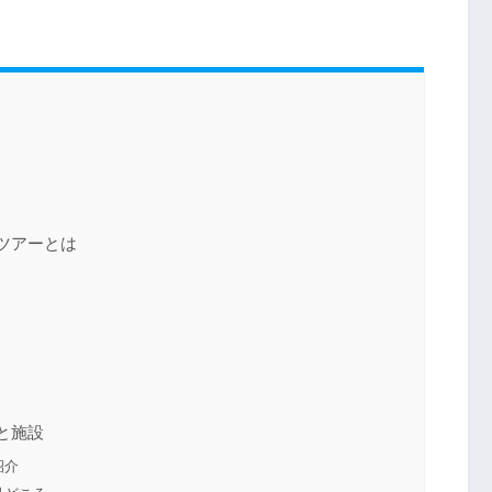
ツアーとは
力
と施設
紹介