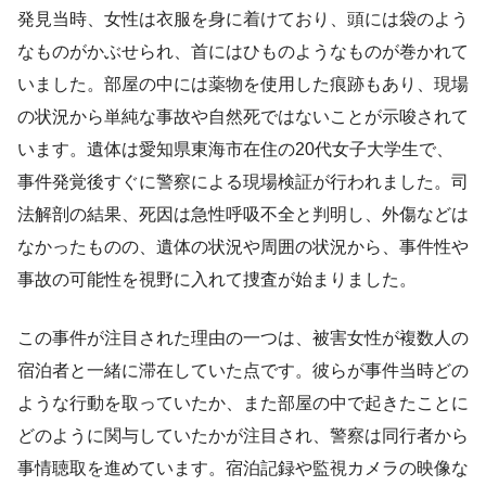
発見当時、女性は衣服を身に着けており、頭には袋のよう
なものがかぶせられ、首にはひものようなものが巻かれて
いました。部屋の中には薬物を使用した痕跡もあり、現場
の状況から単純な事故や自然死ではないことが示唆されて
います。遺体は愛知県東海市在住の20代女子大学生で、
事件発覚後すぐに警察による現場検証が行われました。司
法解剖の結果、死因は急性呼吸不全と判明し、外傷などは
なかったものの、遺体の状況や周囲の状況から、事件性や
事故の可能性を視野に入れて捜査が始まりました。
この事件が注目された理由の一つは、被害女性が複数人の
宿泊者と一緒に滞在していた点です。彼らが事件当時どの
ような行動を取っていたか、また部屋の中で起きたことに
どのように関与していたかが注目され、警察は同行者から
事情聴取を進めています。宿泊記録や監視カメラの映像な