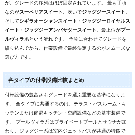
が、グレードの序列はほぼ固定されています。 最も手頃
なのが
スーペリアスイート
、次いで
ジャグジースイート
、
そして
シギラオーシャンスイート
・
ジャグジーロイヤルス
イート
・
ジャグジーアンバサダースイート
、最上位が
プー
ルヴィラ
系という流れです。 予算に合わせてグレードを
絞り込んでから、付帯設備で最終決定するのがスムーズな
選び方です。
各タイプの付帯設備比較まとめ
付帯設備の豊富さもグレードを選ぶ重要な基準になりま
す。 全タイプに共通するのは、テラス・バスルーム・キ
ッチンまたは簡易キッチン・空調設備などの基本装備で
す。 プールヴィラ系はプライベートプールとサウナが加
わり、ジャグジー系は室内ジェットバスが共通の特徴で