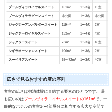
プールヴィラロイヤルスイート
161m²
1〜3名
15室
プールヴィララグーンスイート
非公開
1〜3名
非公開
ジャグジーアンバサダースイート
119m²
1〜4名
2室
ジャグジーロイヤルスイート
132m²
1〜4名
4室
ジャグジースイート
73m²
1〜3名
40室
シギラオーシャンスイート
106m²
1〜3名
2室
スーペリアスイート
65〜72m²
1〜3名
40室
本
広さで見るおすすめ度の序列
客室の広さは宿泊体験に直結する要素のひとつです。 最
も広いのは
プールヴィラロイヤルスイートの161m²
で、一
般的なホテルの客室3〜4部屋分に相当する広大な空間で