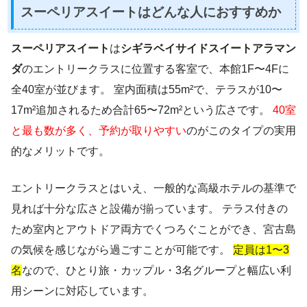
スーペリアスイートはどんな人におすすめか
スーペリアスイート
は
シギラベイサイドスイートアラマン
ダ
のエントリークラスに位置する客室で、本館1F〜4Fに
全40室が並びます。 室内面積は55m²で、テラスが10〜
17m²追加されるため合計65〜72m²という広さです。
40室
と最も数が多く、予約が取りやすい
のがこのタイプの実用
的なメリットです。
エントリークラスとはいえ、一般的な高級ホテルの基準で
見れば十分な広さと設備が揃っています。 テラス付きの
ため室内とアウトドア両方でくつろぐことができ、宮古島
の気候を感じながら過ごすことが可能です。
定員は1〜3
名
なので、ひとり旅・カップル・3名グループと幅広い利
用シーンに対応しています。