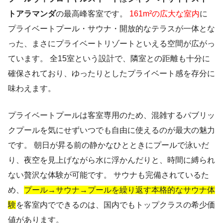
トアラマンダ
の最高峰客室です。
161m²の広大な室内
に
プライベートプール・サウナ・開放的なテラスが一体とな
った、まさにプライベートリゾートといえる空間が広がっ
ています。 全15室という設計で、隣室との距離も十分に
確保されており、ゆったりとしたプライベート感を存分に
味わえます。
プライベートプールは客室専用のため、混雑するパブリッ
クプールを気にせずいつでも自由に使えるのが最大の魅力
です。 朝日が昇る前の静かなひとときにプールで泳いだ
り、夜空を見上げながら水に浮かんだりと、時間に縛られ
ない贅沢な体験が可能です。 サウナも完備されているた
め、
プール→サウナ→プールを繰り返す本格的なサウナ体
験
を客室内でできるのは、国内でもトップクラスの希少価
値があります。