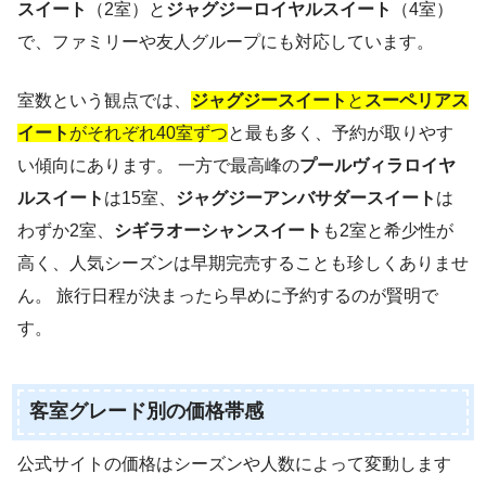
スイート
（2室）と
ジャグジーロイヤルスイート
（4室）
で、ファミリーや友人グループにも対応しています。
室数という観点では、
ジャグジースイート
と
スーペリアス
イート
がそれぞれ40室ずつ
と最も多く、予約が取りやす
い傾向にあります。 一方で最高峰の
プールヴィラロイヤ
ルスイート
は15室、
ジャグジーアンバサダースイート
は
わずか2室、
シギラオーシャンスイート
も2室と希少性が
高く、人気シーズンは早期完売することも珍しくありませ
ん。 旅行日程が決まったら早めに予約するのが賢明で
す。
客室グレード別の価格帯感
公式サイトの価格はシーズンや人数によって変動します