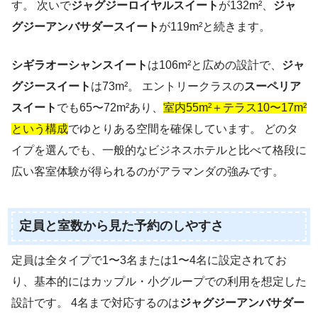
す。 次いで
ジャグジーロイヤルスイート
が132m²、
ジャ
グジーアンバサダースイート
が119m²と続きます。
シギラオーシャンスイート
は106m²と広めの設計で、
ジャ
グジースイート
は73m²。 エントリークラスの
スーペリア
スイート
でも65〜72m²あり、
室内55m²＋テラス10〜17m²
という構成
でゆとりある空間を確保しています。 どのタ
イプを選んでも、一般的なビジネスホテルと比べて格段に
広い客室体験が得られるのがアラマンダの強みです。
定員と室数から見た予約のしやすさ
定員は全タイプで1〜3名または1〜4名に設定されてお
り、基本的にはカップル・小グループでの利用を想定した
設計です。 4名まで対応するのは
ジャグジーアンバサダー