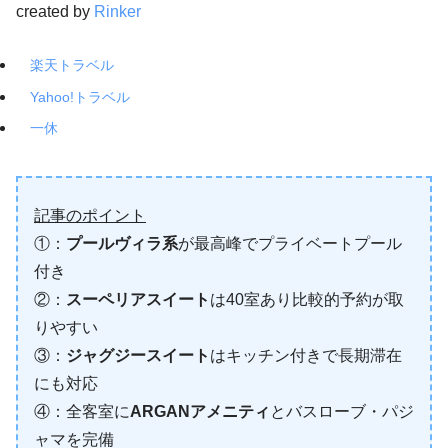
created by
Rinker
楽天トラベル
Yahoo!トラベル
一休
記事のポイント
①：
プールヴィラ系
が最高峰でプライベートプール
付き
②：
スーペリアスイート
は40室あり比較的予約が取
りやすい
③：
ジャグジースイート
はキッチン付きで長期滞在
にも対応
④：全客室に
ARGANアメニティ
とバスローブ・パジ
ャマを完備