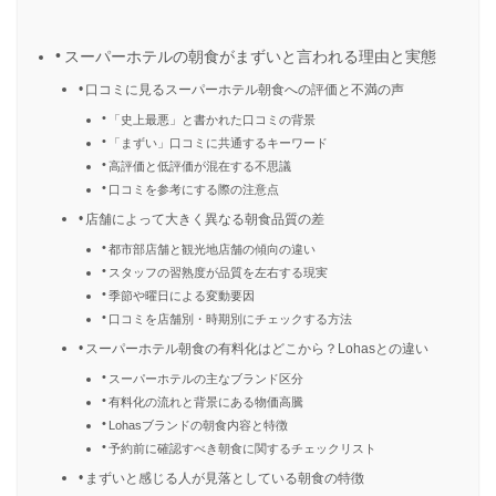
スーパーホテルの朝食がまずいと言われる理由と実態
口コミに見るスーパーホテル朝食への評価と不満の声
「史上最悪」と書かれた口コミの背景
「まずい」口コミに共通するキーワード
高評価と低評価が混在する不思議
口コミを参考にする際の注意点
店舗によって大きく異なる朝食品質の差
都市部店舗と観光地店舗の傾向の違い
スタッフの習熟度が品質を左右する現実
季節や曜日による変動要因
口コミを店舗別・時期別にチェックする方法
スーパーホテル朝食の有料化はどこから？Lohasとの違い
スーパーホテルの主なブランド区分
有料化の流れと背景にある物価高騰
Lohasブランドの朝食内容と特徴
予約前に確認すべき朝食に関するチェックリスト
まずいと感じる人が見落としている朝食の特徴