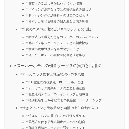
食材へのこだわりが伝わりにくい理由
バイキング形式ならではの提供品質の難しさ
ドレッシングや調味料への独自のこだわり
まずいと感じる味覚の個人差と習慣の影響
朝食のコスパと他のビジネスホテルとの比較
朝食込みで考えたときのスーパーホテルのコスパ
他のビジネスホテルチェーンとの朝食比較
朝食の費用対効果を最大化するには
スーパーホテルの朝食時間帯と注意事項
スーパーホテルの朝食サービスの実力と活用法
オーガニック食材と地産地消への本気度
BIO認証の有機農法「BIOロール」とは
オーガニック野菜サラダの歴史と継続性
地産地消メニューのラインナップと地域性
特別栽培米とJA小松市との長期的パートナーシップ
焼き立てパンと天然温泉が自慢の上位店舗の実力
焼き立てパンの香ばしさが評価を変える
天然温泉付き店舗の朝食のレベルの傾向
高評価店舗の口コミに共通するポイント