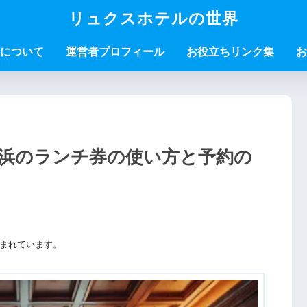
リュクスホテルの世界
について
運営者プロフィール
お役立ちリンク集
お
浜のランチ券の使い方と予約の
まれています。