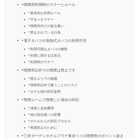
喫煙所利用時のマナーとルール
基本的な利用ルール
守るべきマナー
喫煙所内での振る舞い
禁止されている行為
電子タバコや加熱式タバコの利用可否
利用可能なタバコの種類
利用に関する注意点
利用時のマナー
喫煙所以外での喫煙は禁止です
禁止エリアの範囲
喫煙所以外で吸うことのリスク
ホテル側の対応姿勢
禁煙ルームで喫煙した場合の対応
清掃と追加費用
他の宿泊者への影響
ホテルからの対応プロセス
再発防止のために
三井ガーデンホテルプラナ東京ベイの喫煙所のポイント総ま