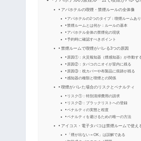
アパホテルの喫煙・禁煙ルールの全体像
アパホテルの2つのタイプ：喫煙ルームあ
禁煙ルームとは何か：ルールの基本
アパホテル全体の禁煙化の現状
予約時に確認すべきポイント
禁煙ルームで喫煙がバレる3つの原因
原因①：火災報知器（煙感知器）が作動す
原因②：タバコのニオイが室内に残る
原因③：枕カバーや布製品に痕跡が残る
感知器の種類と喫煙との関係
喫煙がバレた場合のリスクとペナルティ
リスク①：特別清掃費用の請求
リスク②：ブラックリストへの登録
ペナルティの実態と程度
ペナルティを避けるための唯一の方法
アイコス・電子タバコは禁煙ルームで使え
「煙が出ない＝OK」は誤解である