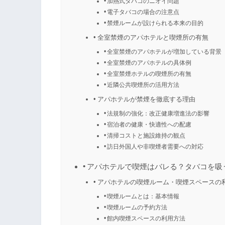
加熱式タバコのニオイ問題
電子タバコの場合の注意点
禁煙ルームが設けられる本来の目的
全室禁煙のアパホテルと喫煙所の有無
全室禁煙のアパホテルが増加している背景
全室禁煙のアパホテルの具体例
全室禁煙ホテルの喫煙所の有無
近隣公共喫煙所の活用方法
アパホテルが禁煙を徹底する理由
法規制の強化：改正健康増進法の影響
宿泊者の健康・快適性への配慮
清掃コストと施設維持の観点
訪日外国人や非喫煙者需要への対応
アパホテルで喫煙はバレる？タバコを吸
アパホテルの喫煙ルーム・喫煙スペースの
喫煙ルームとは：基本情報
喫煙ルームの予約方法
館内喫煙スペースの利用方法