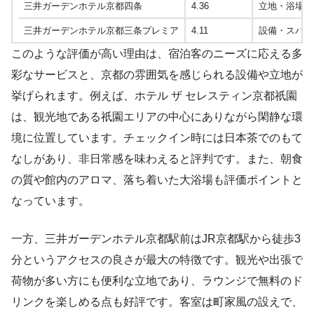
三井ガーデンホテル京都四条
4.36
立地・浴場・
三井ガーデンホテル京都三条プレミア
4.11
設備・スパ
このような評価が高い理由は、宿泊客のニーズに応える多
彩なサービスと、京都の雰囲気を感じられる設備や立地が
挙げられます。例えば、ホテル ザ セレスティン京都祇園
は、観光地である祇園エリアの中心にありながら閑静な環
境に位置しています。チェックイン時には日本茶でのもて
なしがあり、非日常感を味わえると評判です。また、朝食
の質や館内のアロマ、落ち着いた大浴場も評価ポイントと
なっています。
一方、三井ガーデンホテル京都駅前はJR京都駅から徒歩3
分というアクセスの良さが最大の特徴です。観光や出張で
荷物が多い方にも便利な立地であり、ラウンジで無料のド
リンクを楽しめる点も好評です。客室は町家風の設えで、