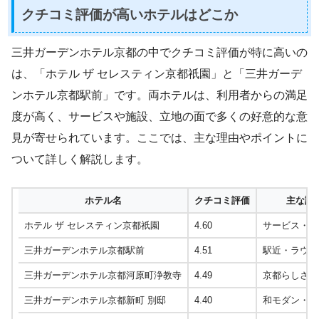
クチコミ評価が高いホテルはどこか
三井ガーデンホテル京都の中でクチコミ評価が特に高いの
は、「ホテル ザ セレスティン京都祇園」と「三井ガーデ
ンホテル京都駅前」です。両ホテルは、利用者からの満足
度が高く、サービスや施設、立地の面で多くの好意的な意
見が寄せられています。ここでは、主な理由やポイントに
ついて詳しく解説します。
ホテル名
クチコミ評価
主な評
ホテル ザ セレスティン京都祇園
4.60
サービス・立
三井ガーデンホテル京都駅前
4.51
駅近・ラウン
三井ガーデンホテル京都河原町浄教寺
4.49
京都らしさ・
三井ガーデンホテル京都新町 別邸
4.40
和モダン・大