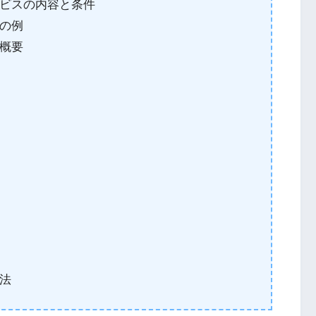
ビスの内容と条件
の例
概要
法