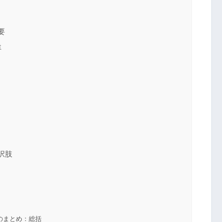
要
ミ
択肢
のまとめ：総括