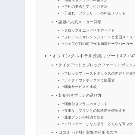
予約の要否と受け付け方法
子連れ・ファミリーへの料金メリット
話題の人気メニュー詳細
クロッフルエッグベネディクト
フレッシュオレンジジュースと南国メニュ
シェフが目の前で作る肉厚ビーフバーガー
オリエンタルホテル沖縄リゾート&スパ
テイクアウトとブレックファーストボック
ブレックファーストボックスの内容と注文
テイクアウトボックスで部屋食
朝食サービスの比較
朝食付きプランの選び方
朝食付きプランのメリット
食事なしプランとの価格差を確認する
連泊プランの特典と朝食
クワッチー・じなんぼう、どちらを選ぶか
口コミ・評判と実際の利用者の声