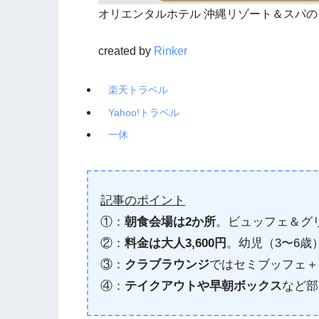
オリエンタルホテル 沖縄リゾート＆スパ
created by
Rinker
楽天トラベル
Yahoo!トラベル
一休
記事のポイント
①：
朝食会場は2か所
。ビュッフェ＆グ
②：
料金は大人3,600円
。幼児（3〜6歳
③：
クラブラウンジ
ではセミブッフェ＋
④：
テイクアウトや早朝ボックス
など部