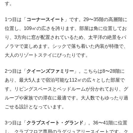
す。
1つ目は「
コーナースイート
」です。29〜35階の高層階に
位置し、109㎡の広さを誇ります。部屋は角に位置してお
り、3方向に窓が配置されているため、太平洋の絶景をパ
ノラマで楽しめます。シックで落ち着いた内装が特徴で、
大人のリゾートステイにぴったりです。
2つ目は「
クイーンズファミリー
」。こちらは8〜28階に
あり、最大5人まで宿泊可能な112㎡の広々とした部屋で
す。リビングスペースとベッドルームが分かれており、グ
ループや家族での滞在に最適です。大人数でもゆったり過
ごせる設計となっています。
3つ目は「
クラブスイート・グランド
」。36〜41階に位置
し、クラブフロア専用のラグジュアリースイートです。ク