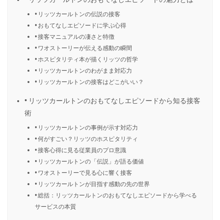
リッツカールトンの伝説の接客
おもてなしエピソードに学ぶ心得
接客マニュアルの凄さと特徴
ワオストーリーが伝える感動の瞬間
ホスピタリティ本が描くリッツの哲学
リッツカールトンのわがまま対応力
リッツカールトンの接客はどこがいい？
リッツカールトンのおもてなしエピソードから知る接客
術
リッツカールトンの事例が示す対応力
何がすごい？リッツのホスピタリティ
接客心得に見る従業員のプロ意識
リッツカールトンの「伝説」が語る価値
ワオストーリーで見る心に響く接客
リッツカールトンが目指す感動の先の世界
総括：リッツカールトンのおもてなしエピソードから学べる
サービスの本質